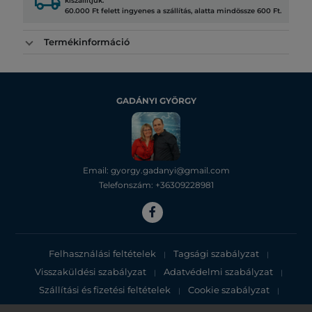
local_shipping
kiszállítjuk.
60.000 Ft felett ingyenes a szállítás, alatta mindössze 600 Ft.
Termékinformáció
GADÁNYI GYÖRGY
Email: gyorgy.gadanyi@gmail.com
Telefonszám: +36309228981
Felhasználási feltételek
Tagsági szabályzat
|
|
Visszaküldési szabályzat
Adatvédelmi szabályzat
|
|
Szállítási és fizetési feltételek
Cookie szabályzat
|
|
Adatvédelmi tájékoztató