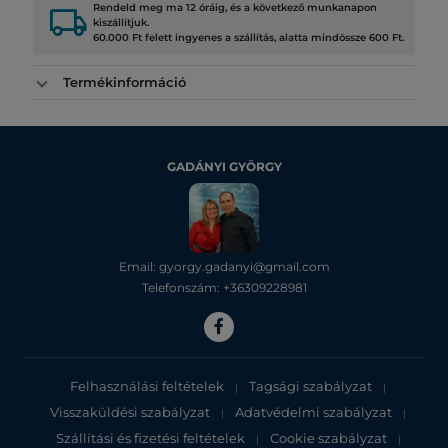
local_shipping
Rendeld meg ma 12 óráig, és a következő munkanapon
kiszállítjuk.
60.000 Ft felett ingyenes a szállítás, alatta mindössze 600 Ft.
Termékinformáció
GADÁNYI GYÖRGY
Email: gyorgy.gadanyi@gmail.com
Telefonszám: +36309228981
Felhasználási feltételek
Tagsági szabályzat
|
|
Visszaküldési szabályzat
Adatvédelmi szabályzat
|
|
Szállítási és fizetési feltételek
Cookie szabályzat
|
|