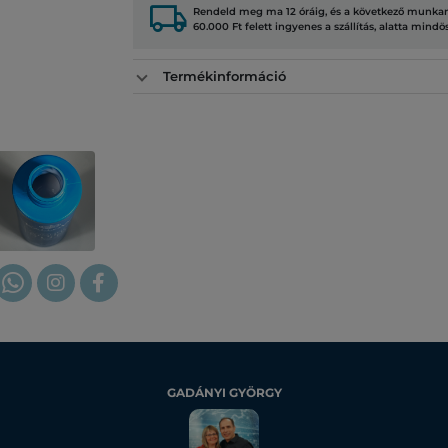
local_shipping
Rendeld meg ma 12 óráig, és a következő munkana
60.000 Ft felett ingyenes a szállítás, alatta mindö
Termékinformáció
GADÁNYI GYÖRGY