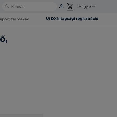
person
shopping_cart
Search
Új DXN tagsági regisztráció
rápoló termékek
ő,