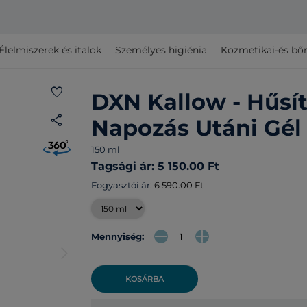
Élelmiszerek és italok
Személyes higiénia
Kozmetikai-és bő
favorite
DXN Kallow - Hűsít
share
Napozás Utáni Gél
150 ml
Tagsági ár: 5 150.00 Ft
Fogyasztói ár:
6 590.00 Ft
Mennyiség:
arrow_forward_ios
KOSÁRBA