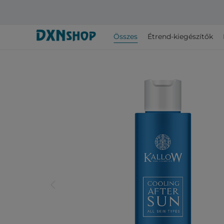
Összes
Étrend-kiegészítők
arrow_back_ios