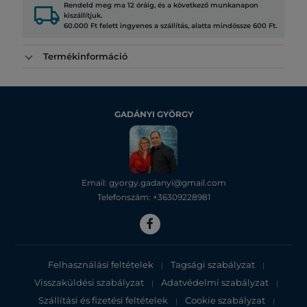
local_shipping
Rendeld meg ma 12 óráig, és a következő munkanapon
kiszállítjuk.
60.000 Ft felett ingyenes a szállítás, alatta mindössze 600 Ft.
Termékinformáció
GADÁNYI GYÖRGY
Email: gyorgy.gadanyi@gmail.com
Telefonszám: +36309228981
Felhasználási feltételek
Tagsági szabályzat
|
|
Visszaküldési szabályzat
Adatvédelmi szabályzat
|
|
Szállítási és fizetési feltételek
Cookie szabályzat
|
|