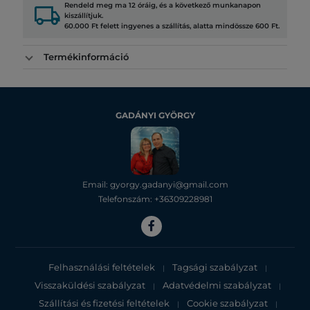
local_shipping
Rendeld meg ma 12 óráig, és a következő munkanapon
kiszállítjuk.
60.000 Ft felett ingyenes a szállítás, alatta mindössze 600 Ft.
Termékinformáció
GADÁNYI GYÖRGY
Email: gyorgy.gadanyi@gmail.com
Telefonszám: +36309228981
Felhasználási feltételek
Tagsági szabályzat
|
|
Visszaküldési szabályzat
Adatvédelmi szabályzat
|
|
Szállítási és fizetési feltételek
Cookie szabályzat
|
|