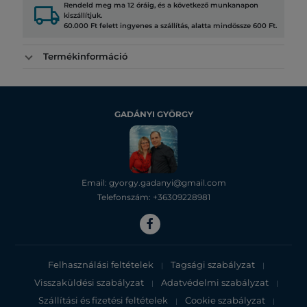
local_shipping
Rendeld meg ma 12 óráig, és a következő munkanapon
kiszállítjuk.
60.000 Ft felett ingyenes a szállítás, alatta mindössze 600 Ft.
Termékinformáció
GADÁNYI GYÖRGY
Email: gyorgy.gadanyi@gmail.com
Telefonszám: +36309228981
Felhasználási feltételek
Tagsági szabályzat
|
|
Visszaküldési szabályzat
Adatvédelmi szabályzat
|
|
Szállítási és fizetési feltételek
Cookie szabályzat
|
|