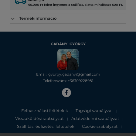
local_shipping
kiszállítjuk.
60.000 Ft felett ingyenes a szállítás, alatta mindössze 600 Ft.
Termékinformáció
GADÁNYI GYÖRGY
Email: gyorgy.gadanyi@gmail.com
Telefonszám: +36309228981
Felhasználási feltételek
Tagsági szabályzat
|
|
Visszaküldési szabályzat
Adatvédelmi szabályzat
|
|
Szállítási és fizetési feltételek
Cookie szabályzat
|
|
Adatvédelmi tájékoztató