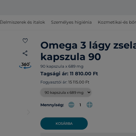
Élelmiszerek és italok
Személyes higiénia
Kozmetikai-és bő
favorite
Omega 3 lágy zsel
share
kapszula 90
90 kapszula x 689 mg
Tagsági ár: 11 810.00 Ft
Fogyasztói ár:
15 115.00 Ft
Mennyiség:
arrow_forward_ios
KOSÁRBA