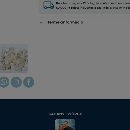
local_shipping
Rendeld meg ma 12 óráig, és a következő munkana
60.000 Ft felett ingyenes a szállítás, alatta mindö
Termékinformáció
GADÁNYI GYÖRGY