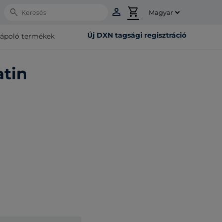
person
shopping_cart
Search
Új DXN tagsági regisztráció
rápoló termékek
atin