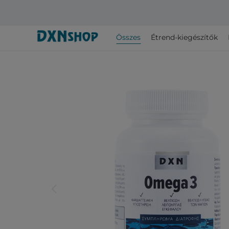
Összes
Étrend-kiegészítők
arrow_back_ios