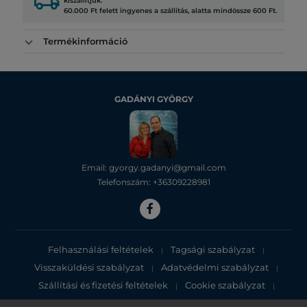
local_shipping
kiszállítjuk.
60.000 Ft felett ingyenes a szállítás, alatta mindössze 600 Ft.
Termékinformáció
GADÁNYI GYÖRGY
Email: gyorgy.gadanyi@gmail.com
Telefonszám: +36309228981
Felhasználási feltételek
Tagsági szabályzat
|
|
Visszaküldési szabályzat
Adatvédelmi szabályzat
|
|
Szállítási és fizetési feltételek
Cookie szabályzat
|
|
Adatvédelmi tájékoztató