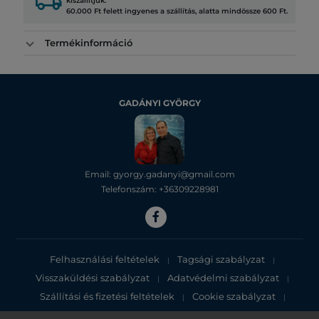
local_shipping
kiszállítjuk.
60.000 Ft felett ingyenes a szállítás, alatta mindössze 600 Ft.
Termékinformáció
GADÁNYI GYÖRGY
Email: gyorgy.gadanyi@gmail.com
Telefonszám: +36309228981
Felhasználási feltételek
Tagsági szabályzat
|
|
Visszaküldési szabályzat
Adatvédelmi szabályzat
|
|
Szállítási és fizetési feltételek
Cookie szabályzat
|
|
Adatvédelmi tájékoztató