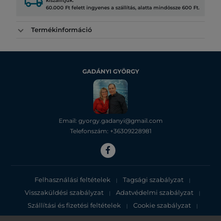
local_shipping
kiszállítjuk.
60.000 Ft felett ingyenes a szállítás, alatta mindössze 600 Ft.
Termékinformáció
GADÁNYI GYÖRGY
Email: gyorgy.gadanyi@gmail.com
Telefonszám: +36309228981
Felhasználási feltételek
Tagsági szabályzat
|
|
Visszaküldési szabályzat
Adatvédelmi szabályzat
|
|
Szállítási és fizetési feltételek
Cookie szabályzat
|
|
Adatvédelmi tájékoztató