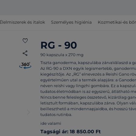
Élelmiszerek és italok
Személyes higiénia
Kozmetikai-és bő
favorite
RG - 90
share
90 kapszula x 270 mg
Tiszta ganoderma, kapszulába zárvaVálaszd a g
Az RG-90 a DXN egyik legismertebb, ganodermá
kiegészítője. Az „RG” elnevezés a Reishi Gano rö
egyértelműen utal a termék alapjára: a Ganod
néven reishi vagy lingzhi gombára. Ez a kapszul
tudatos életmódban is az egyszerű, átlátható m
Nincs benne felesleges összetevő, kizárólag ga
letisztult formában, kapszulába zárva. Olyan v
beilleszthető a mindennapjaidba, és hosszú távon
arrow_forward_ios
tudatos rutinba.
ide valami
Tagsági ár: 18 850.00 Ft