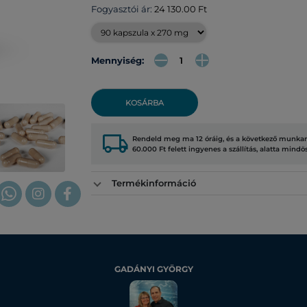
Fogyasztói ár:
24 130.00 Ft
Mennyiség:
KOSÁRBA
local_shipping
Rendeld meg ma 12 óráig, és a következő munkana
60.000 Ft felett ingyenes a szállítás, alatta mindö
Termékinformáció
GADÁNYI GYÖRGY