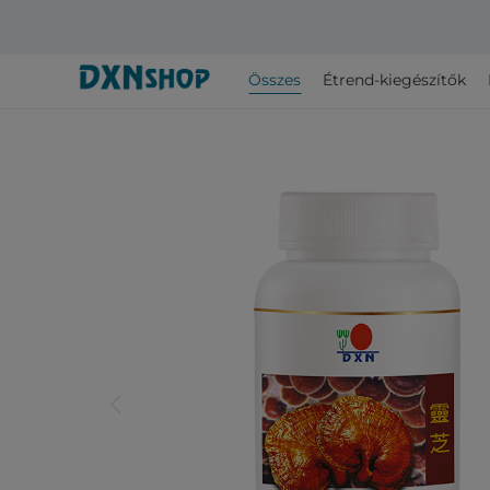
Összes
Étrend-kiegészítők
arrow_back_ios