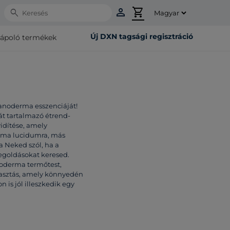
person
shopping_cart
Search
Új DXN tagsági regisztráció
rápoló termékek
anoderma esszenciáját!
t tartalmazó étrend-
vidítése, amely
erma lucidumra, más
a Neked szól, ha a
egoldásokat keresed.
noderma termőtest,
álasztás, amely könnyedén
 is jól illeszkedik egy