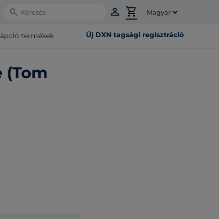
person
shopping_cart
Search
Új DXN tagsági regisztráció
rápoló termékek
 (Tom