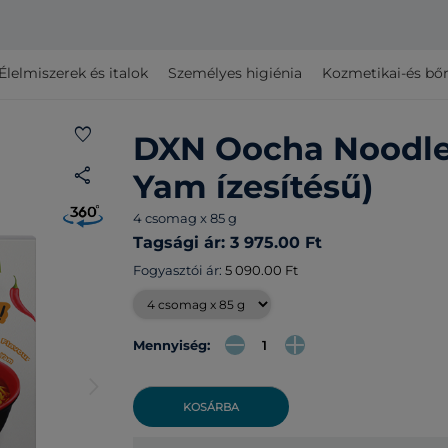
Élelmiszerek és italok
Személyes higiénia
Kozmetikai-és bő
favorite
DXN Oocha Noodle
share
Yam ízesítésű)
4 csomag x 85 g
Tagsági ár: 3 975.00 Ft
Fogyasztói ár:
5 090.00 Ft
Mennyiség:
arrow_forward_ios
KOSÁRBA