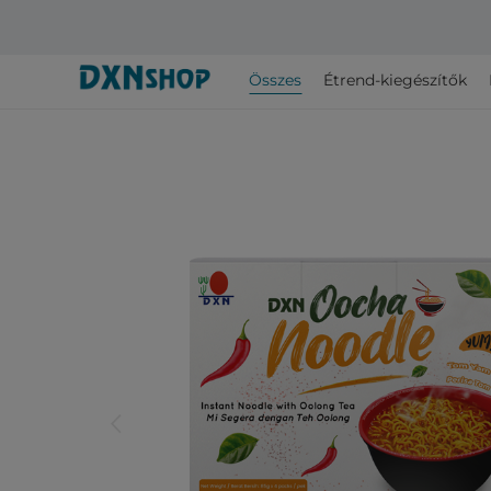
Összes
Étrend-kiegészítők
arrow_back_ios