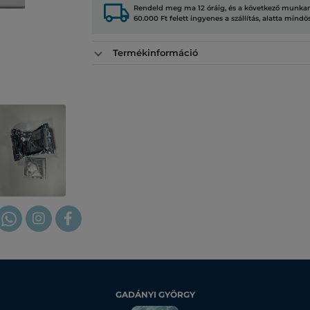
local_shipping
Rendeld meg ma 12 óráig, és a következő munkana
60.000 Ft felett ingyenes a szállítás, alatta mindö
Termékinformáció
GADÁNYI GYÖRGY