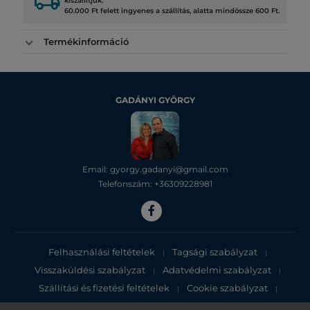
local_shipping
kiszállítjuk.
60.000 Ft felett ingyenes a szállítás, alatta mindössze 600 Ft.
Termékinformáció
GADÁNYI GYÖRGY
Email: gyorgy.gadanyi@gmail.com
Telefonszám: +36309228981
Felhasználási feltételek
Tagsági szabályzat
|
|
Visszaküldési szabályzat
Adatvédelmi szabályzat
|
|
Szállítási és fizetési feltételek
Cookie szabályzat
|
|
Adatvédelmi tájékoztató