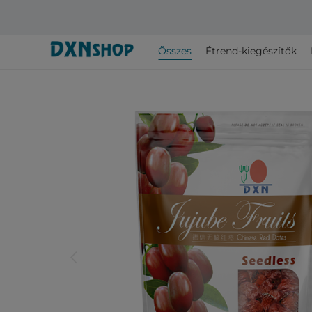
Összes
Étrend-kiegészítők
arrow_back_ios