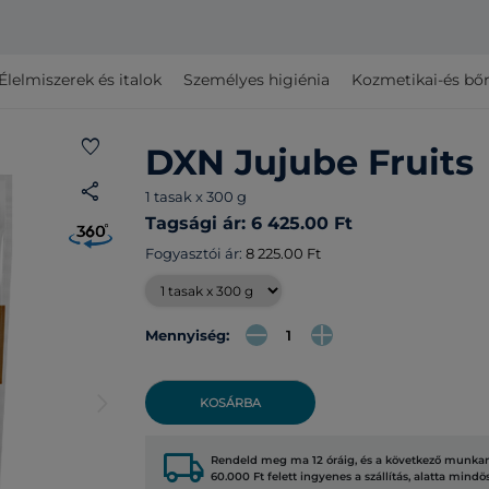
Élelmiszerek és italok
Személyes higiénia
Kozmetikai-és bő
favorite
DXN Jujube Fruits
share
1 tasak x 300 g
Tagsági ár: 6 425.00 Ft
Fogyasztói ár:
8 225.00 Ft
Mennyiség:
arrow_forward_ios
KOSÁRBA
local_shipping
Rendeld meg ma 12 óráig, és a következő munkana
60.000 Ft felett ingyenes a szállítás, alatta mindö