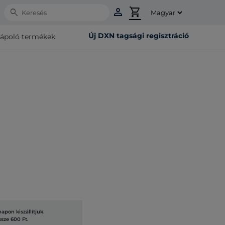
person
shopping_cart
Search
Új DXN tagsági regisztráció
rápoló termékek
pon kiszállítjuk.
ssze 600 Ft.