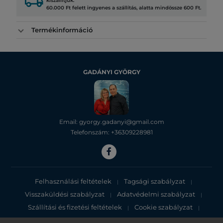
local_shipping
kiszállítjuk.
60.000 Ft felett ingyenes a szállítás, alatta mindössze 600 Ft.
Termékinformáció
GADÁNYI GYÖRGY
Email: gyorgy.gadanyi@gmail.com
Telefonszám: +36309228981
Felhasználási feltételek
Tagsági szabályzat
|
|
Visszaküldési szabályzat
Adatvédelmi szabályzat
|
|
Szállítási és fizetési feltételek
Cookie szabályzat
|
|
Adatvédelmi tájékoztató