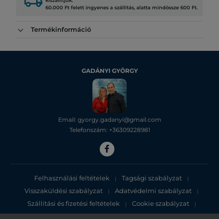
local_shipping
kiszállítjuk.
60.000 Ft felett ingyenes a szállítás, alatta mindössze 600 Ft.
Termékinformáció
GADÁNYI GYÖRGY
Email: gyorgy.gadanyi@gmail.com
Telefonszám: +36309228981
Felhasználási feltételek
Tagsági szabályzat
|
|
Visszaküldési szabályzat
Adatvédelmi szabályzat
|
|
Szállítási és fizetési feltételek
Cookie szabályzat
|
|
Adatvédelmi tájékoztató