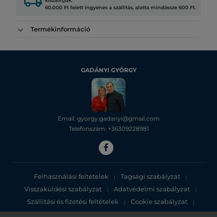
local_shipping
kiszállítjuk.
60.000 Ft felett ingyenes a szállítás, alatta mindössze 600 Ft.
Termékinformáció
GADÁNYI GYÖRGY
Email: gyorgy.gadanyi@gmail.com
Telefonszám: +36309228981
Felhasználási feltételek
Tagsági szabályzat
|
|
Visszaküldési szabályzat
Adatvédelmi szabályzat
|
|
Szállítási és fizetési feltételek
Cookie szabályzat
|
|
Adatvédelmi tájékoztató