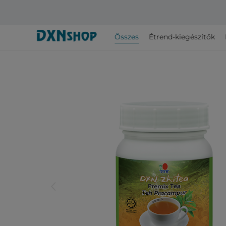
Összes
Étrend-kiegészítők
arrow_back_ios