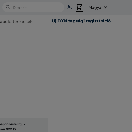
person
shopping_cart
Search
Új DXN tagsági regisztráció
rápoló termékek
pon kiszállítjuk.
ssze 600 Ft.