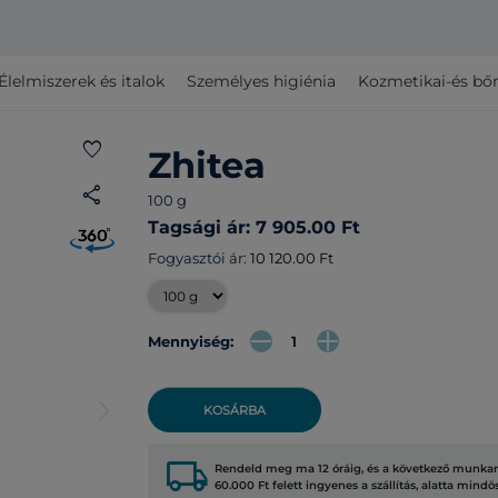
Élelmiszerek és italok
Személyes higiénia
Kozmetikai-és bő
favorite
Zhitea
share
100 g
Tagsági ár: 7 905.00 Ft
Fogyasztói ár:
10 120.00 Ft
Mennyiség:
arrow_forward_ios
KOSÁRBA
local_shipping
Rendeld meg ma 12 óráig, és a következő munkana
60.000 Ft felett ingyenes a szállítás, alatta mindö