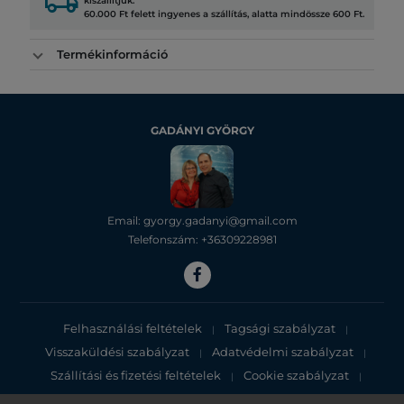
local_shipping
kiszállítjuk.
60.000 Ft felett ingyenes a szállítás, alatta mindössze 600 Ft.
Termékinformáció
GADÁNYI GYÖRGY
Email: gyorgy.gadanyi@gmail.com
Telefonszám: +36309228981
Felhasználási feltételek
Tagsági szabályzat
|
|
Visszaküldési szabályzat
Adatvédelmi szabályzat
|
|
Szállítási és fizetési feltételek
Cookie szabályzat
|
|
Adatvédelmi tájékoztató