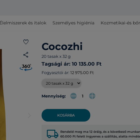
Élelmiszerek és italok
Személyes higiénia
Kozmetikai-és bő
favorite
Cocozhi
share
20 tasak x 32 g
Tagsági ár: 10 135.00 Ft
Fogyasztói ár:
12 975.00 Ft
Mennyiség:
arrow_forward_ios
KOSÁRBA
local_shipping
Rendeld meg ma 12 óráig, és a következő munkana
60.000 Ft felett ingyenes a szállítás, alatta mindö