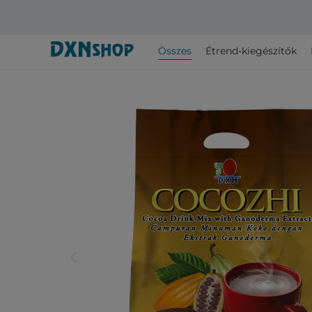
Összes
Étrend-kiegészítők
arrow_back_ios