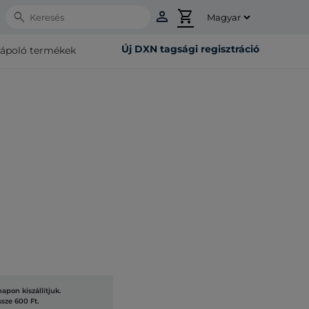
person
shopping_cart
Search
Új DXN tagsági regisztráció
rápoló termékek
pon kiszállítjuk.
ssze 600 Ft.