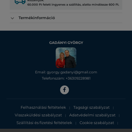
local_shipping
kiszállítjuk.
60.000 Ft felett ingyenes a szállítás, alatta mindössze 600 Ft.
Termékinformáció
GADÁNYI GYÖRGY
Email: gyorgy.gadanyi@gmail.com
Telefonszám: +36309228981
Felhasználási feltételek
Tagsági szabályzat
|
|
Visszaküldési szabályzat
Adatvédelmi szabályzat
|
|
Szállítási és fizetési feltételek
Cookie szabályzat
|
|
Adatvédelmi tájékoztató