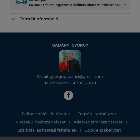
local_shipping
kiszállítjuk.
60.000 Ft felett ingyenes a szállítás, alatta mindössze 600 Ft.
Termékinformáció
GADÁNYI GYÖRGY
Email: gyorgy.gadanyi@gmail.com
Telefonszám: +36309228981
Felhasználási feltételek
Tagsági szabályzat
|
|
Visszaküldési szabályzat
Adatvédelmi szabályzat
|
|
Szállítási és fizetési feltételek
Cookie szabályzat
|
|
Adatvédelmi tájékoztató