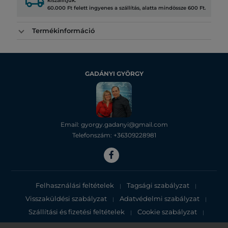
local_shipping
kiszállítjuk.
60.000 Ft felett ingyenes a szállítás, alatta mindössze 600 Ft.
Termékinformáció
GADÁNYI GYÖRGY
Email: gyorgy.gadanyi@gmail.com
Telefonszám: +36309228981
Felhasználási feltételek
Tagsági szabályzat
|
|
Visszaküldési szabályzat
Adatvédelmi szabályzat
|
|
Szállítási és fizetési feltételek
Cookie szabályzat
|
|
Adatvédelmi tájékoztató