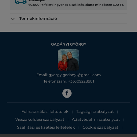
local_shipping
kiszállítjuk.
60.000 Ft felett ingyenes a szállítás, alatta mindössze 600 Ft.
Termékinformáció
GADÁNYI GYÖRGY
Email: gyorgy.gadanyi@gmail.com
Telefonszám: +36309228981
Felhasználási feltételek
Tagsági szabályzat
|
|
Visszaküldési szabályzat
Adatvédelmi szabályzat
|
|
Szállítási és fizetési feltételek
Cookie szabályzat
|
|
Adatvédelmi tájékoztató