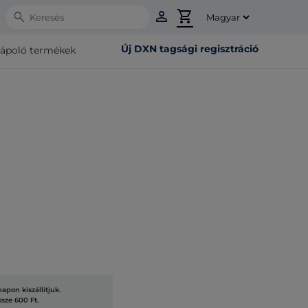
person
shopping_cart
Search
Új DXN tagsági regisztráció
rápoló termékek
pon kiszállítjuk.
ssze 600 Ft.