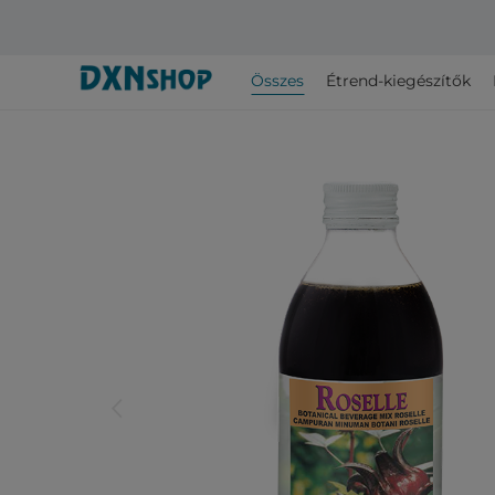
Összes
Étrend-kiegészítők
arrow_back_ios