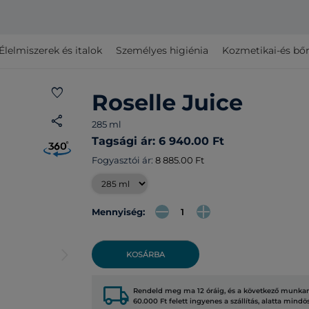
Élelmiszerek és italok
Személyes higiénia
Kozmetikai-és bő
favorite
Roselle Juice
share
285 ml
Tagsági ár: 6 940.00 Ft
Fogyasztói ár:
8 885.00 Ft
Mennyiség:
arrow_forward_ios
KOSÁRBA
local_shipping
Rendeld meg ma 12 óráig, és a következő munkana
60.000 Ft felett ingyenes a szállítás, alatta mindö