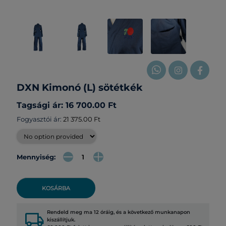
DXN Kimonó (L) sötétkék
Tagsági ár: 16 700.00 Ft
Fogyasztói ár:
21 375.00 Ft
Mennyiség:
KOSÁRBA
local_shipping
Rendeld meg ma 12 óráig, és a következő munkanapon
kiszállítjuk.