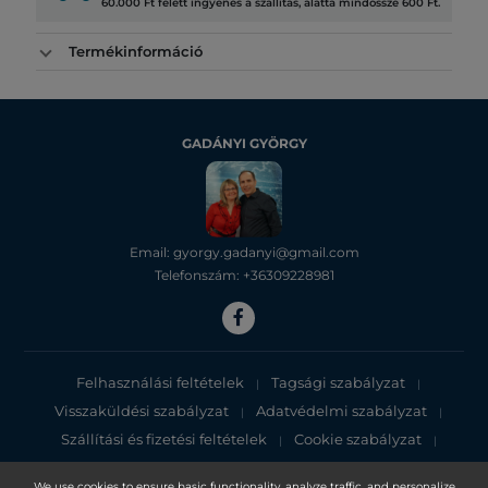
60.000 Ft felett ingyenes a szállítás, alatta mindössze 600 Ft.
Termékinformáció
GADÁNYI GYÖRGY
Email: gyorgy.gadanyi@gmail.com
Telefonszám: +36309228981
Felhasználási feltételek
Tagsági szabályzat
|
|
Visszaküldési szabályzat
Adatvédelmi szabályzat
|
|
Szállítási és fizetési feltételek
Cookie szabályzat
|
|
Adatvédelmi tájékoztató
We use cookies to ensure basic functionality, analyze traffic, and personalize